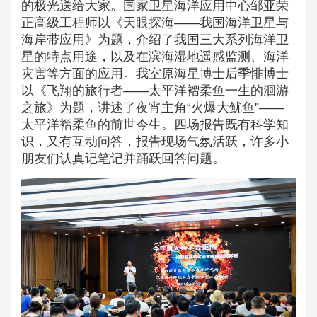
的极光送给大家。国家卫星海洋应用中心邹亚荣
正高级工程师以《天眼探海——我国海洋卫星与
海岸带应用》为题，介绍了我国三大系列海洋卫
星的特点用途，以及在滨海湿地遥感监测、海洋
灾害等方面的应用。我室原海星博士后季悱博士
以《飞翔的旅行者——太平洋褶柔鱼一生的洄游
之旅》为题，讲述了夜宵主角“火爆大鱿鱼”——
太平洋褶柔鱼的前世今生。四场报告既有科学知
识，又有互动问答，报告现场气氛活跃，许多小
朋友们认真记笔记并踊跃回答问题。