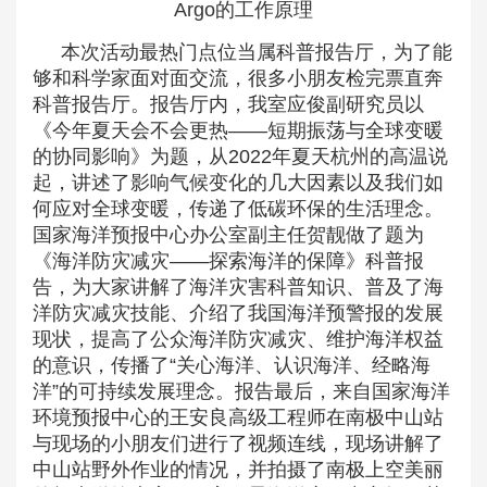
Argo的工作原理
本次活动最热门点位当属科普报告厅，为了能
够和科学家面对面交流，很多小朋友检完票直奔
科普报告厅。报告厅内，我室应俊副研究员以
《今年夏天会不会更热——短期振荡与全球变暖
的协同影响》为题，从2022年夏天杭州的高温说
起，讲述了影响气候变化的几大因素以及我们如
何应对全球变暖，传递了低碳环保的生活理念。
国家海洋预报中心办公室副主任贺靓做了题为
《海洋防灾减灾——探索海洋的保障》科普报
告，为大家讲解了海洋灾害科普知识、普及了海
洋防灾减灾技能、介绍了我国海洋预警报的发展
现状，提高了公众海洋防灾减灾、维护海洋权益
的意识，传播了“关心海洋、认识海洋、经略海
洋”的可持续发展理念。报告最后，来自国家海洋
环境预报中心的王安良高级工程师在南极中山站
与现场的小朋友们进行了视频连线，现场讲解了
中山站野外作业的情况，并拍摄了南极上空美丽