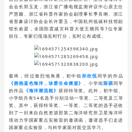
会会长郑玉龙，浙江省广播电视监测评议中心原主任
严慧颖、浙江省科普作家协会副理事长季良纲、浙江
省形象设计协会会长许爱玉，中国杭州低碳科技馆副
馆长俞梁，全国防震减灾科普大使王晓民等7位专家
担任，专家们现场实时打分，实时公布成绩。
最终，经过激烈地角逐，
初中组
孙欣悦
同学的作品
《拥抱蓝色海洋，珍爱生命摇篮》
、
小学组
陈骐
同学
的作品
《海洋潮流能》
获得特等奖
。此外，初中组、
小学组共有54名选手分别活动一等奖、二等奖及三等
奖。其中，获得特等奖、一等奖、二等奖的选手还收
到了一封来自自然资源部第二海洋研究所卫星海洋环
境动力学国家重点实验室的邀请函，邀请选手们走进
国家重点实验室，与科学家面对面交流学习。