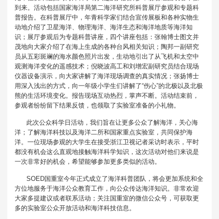
到来。活动包括国家海洋局第二海洋研究所科普展厅参观和专题科
普报告。在科普展厅中，年青科学家们结合宣传展板和各种实物生
动地介绍了卫星海洋、物理海洋、海洋生态和海洋地质等海洋知
识；展厅参观后为专题科普讲座，四个讲座包括：张翰博士图文并
茂地向大家介绍了在海上生成的各种台风相关知识；陶邦一副研究
员从五彩斑斓的海水颜色照片出发，生动地引出了从飞机和太空中
观测海洋变化的遥感技术；倪晓波高工和刘增宏副研究员结合现场
仪器设备演示，向大家讲解了海洋现场调查的真实情况；张扬博士
用深入浅出的方式，向一年级小学生们讲解了“伤心”的北极以及北极
熊的生活环境变化。报告现场互动热烈，掌声不断。活动结束前，
参观者纷纷留下结果反馈，也领取了实验室准备的小礼物。
此次公众科学日活动，我们旨在让更多公众了解海洋，关心海
洋；了解海洋科技以及海洋二所和国家重点实验室，共同保护海
洋。一位现场参观的大学生在接受浙江卫视记者采访时表示，平时
都没有机会这么直观地接触海洋科学知识，这次活动对他们来说是
一次非常好的机会，希望能够参加更多类似的活动。
SOED国重室今年正式成立了海洋科普团队，将会更加系统和全
方位地服务于海洋公众教育工作，向公众传达海洋知识。非常欢迎
大家多提建议或者联系活动；关注国重室的微信公众号，可获取更
多的实验室公众开放活动和海洋科技信息。