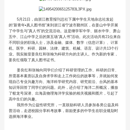
5月21日，由浙江教育报刊总社下属中学生天地杂志社发起
的“新青年•真人图书馆”来到浙江省宁波市鄞州区，在姜山中学开展
了中学生与“真人书”的交流活动。这是继学军中学、丽水中学、萧山
五中、江山中学之后的第五场“真人书”活动。此次活动共有21位来自
不同职业的职场人士，涉及金融、媒体、数学（信息计算）、计算
机、医学、科研、园林、法律、建筑、机械、语言、设计共13个行
业。我实验室姜良红和张翰为科研方向的主讲人。作为新的专家，
姜良红领取了真人图书证书。
姜良红和张翰向同学们介绍了科研管理的工作、科研的日常、
所需基本素质以及自身求学和走上工作岗位的故事等，并就如何发
现自己专业兴趣方向、海洋科学研究内容、研究前沿、台风的基本
知识等回答了同学们的问题。此外，还介绍了海洋二所概况，播放
了蛟龙号深潜、出海及物理海洋学实验的相关视频和图片，引起了
高中生们的兴趣。
我所作为公益性研究所，一直鼓励科研人员参加各类公益及科
普活动，走进校园分享科考故事，鼓励更多的中学生在职业规划时
选择海洋事业。