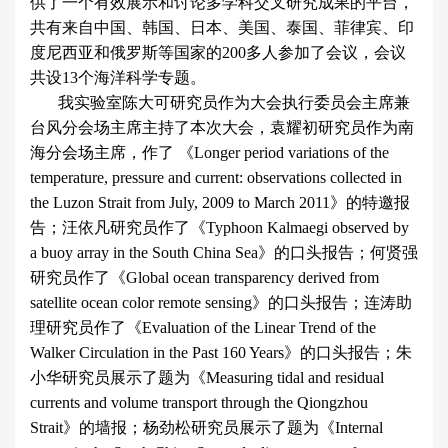
供了一个有效展示和讨论多学科交叉研究成果的平台，
共有来自中国、韩国、日本、美国、泰国、菲律宾、印
度尼西亚和俄罗斯等国家的200多人参加了会议，会议
共设13个海洋科学专题。
我实验室陈大可研究员作为大会执行委员会主席兼
台风分会场主席主持了本次大会，袁耀初研究员作为南
海分会场主席，作了 《Longer period variations of the
temperature, pressure and current: observations collected in
the Luzon Strait from July, 2009 to March 2011》的特邀报
告；汪依凡研究员作了《Typhoon Kalmaegi observed by
a buoy array in the South China Sea》的口头报告；何贤强
研究员作了《Global ocean transparency derived from
satellite ocean color remote sensing》的口头报告；连涛助
理研究员作了《Evaluation of the Linear Trend of the
Walker Circulation in the Past 160 Years》的口头报告；朱
小华研究员展示了题为《Measuring tidal and residual
currents and volume transport through the Qiongzhou
Strait》的墙报；杨劲松研究员展示了题为《Internal