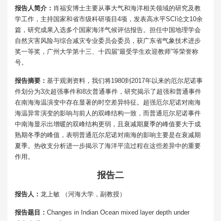
报告人简介：
肖福安博士主要从事大气和海洋相关领域的研究及教
学工作，主持国家和省市级科研项目4项，发表高水平SCI论文10余
篇，研究成果入选多个国家海洋气候评估报告。担任中国地理学会
自然灾害风险与综合减灾专业委员会委员，获广东省气象技术进步
奖一等奖，广州大学第十三、十四届“最受学生欢迎教师”等荣誉称
号。
报告摘要：
基于观测资料，我们将1980到2017年以来的厄尔尼诺事
件划分为3次超强事件和8次普通事件，研究揭示了超强和普通事件
在南海海温演变中存在显著的时空差异特征。超强厄尔尼诺对南海
海温异常演变的影响与前人的双峰结构一致，而普通厄尔尼诺事件
中南海显示出增暖的双峰结构更弱，且衰减期夏季的峰值要大于成
熟期冬季的峰值，表明普通厄尔尼诺对南海的影响主要是在衰减期
夏季。热收支分析进一步揭示了海洋平流过程在这些差异中的重要
作用。
报告二
报告人：
龙上敏 （河海大学，副教授）
报告题目：
Changes in Indian Ocean mixed layer depth under