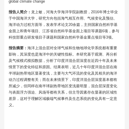
global climate change
报告人简介：
龙上敏，河海大学海洋学院副教授，2016年博士毕业
于中国海洋大学，研究方向包括海气相互作用、气候变化及预估、
海洋动力过程方面等，发表学术论文20余篇，主持国家自然科学基
金面上和青年项目、江苏省自然科学基金面上项目等课题6项，参与
科技部重点研发项目子课题和国家自然科学基金重点项目等3项。
报告摘要：
海洋上混合层对全球气候和生物地球化学系统都有重要
影响，其深度也是海洋中的关键性指标。本研究基于观测、再分析
及气候模式模拟数据，分析了印度洋混合层深度在近四十年及未来
情景下的变化特征和原因。结果表明，近几十年印度洋混合层在南
半球副热带地区显著变浅，主要与大气环流的变化及其相关的海洋
动力过程调整有关；而在未来情景下，印度洋混合层深度基本都有
所减少，但同样在南半球副热带地区变浅最明显，混合层深度变化
与表面浮力强迫、风场等都有关系，但主导因素存在显著的区域性
差异，这对于理解区域极端气候事件及生态系统的变化具有一定意
义。