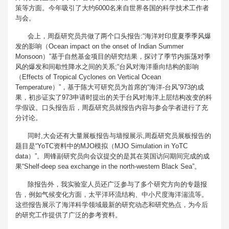
策等方面。今年吸引了大约6000名来自世界各国的科学技术工作者
与会。
会上，周磊研究员共做了两个口头报告:“海洋对印度夏季季风爆
发的影响（Ocean impact on the onset of Indian Summer
Monsoon）”基于自然基金项目的研究结果，探讨了季节内振荡对季
风的爆发和间歇性降水之间的关系;“台风对海洋垂向结构的影响
（Effects of Tropical Cyclones on Vertical Ocean
Temperature）”，基于陈大可研究员为首席的“海洋-台风”973的成
果，初步证实了973申请时提出的关于台风对海洋上层结构改变的科
学假设。口头报告后，周磊研究员就报告内容与参会学者进行了充
分讨论。
同时,大会还有大量展板报告与墙报展示,周磊研究员展板报告的
题目是“YoTC资料中的MJO模拟（MJO Simulation in YoTC
data）”。周锋副研究员向会议提交的是其在英国访问期间完成的成
果“Shelf-deep sea exchange in the north-western Black Sea”。
除报告外，我实验室人员还广泛参与了多个研究方向的专题报
告，例如气候变化方面，太平洋环流结构、中小尺度海洋湍流等。
这些报告展示了海洋科学领域最新的研究动态和研究热点，为今后
的研究工作提供了广泛的参考资料。