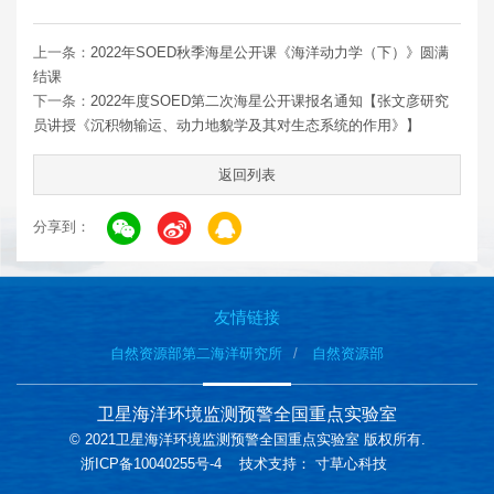
上一条：
2022年SOED秋季海星公开课《海洋动力学（下）》圆满
结课
下一条：
2022年度SOED第二次海星公开课报名通知【张文彦研究
员讲授《沉积物输运、动力地貌学及其对生态系统的作用》】
返回列表
分享到：
友情链接
自然资源部第二海洋研究所
自然资源部
卫星海洋环境监测预警全国重点实验室
© 2021卫星海洋环境监测预警全国重点实验室 版权所有.
浙ICP备10040255号-4
技术支持：
寸草心科技