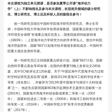
本次课程为独立单元授课，是否参加夏季公开课“海洋动力
学”（上）不影响报名及参与本次课程，欢迎相关领域的硕士研究
生、博士研究生、博士后及科研人员积极报名参与！
侯一筠研究员现任中国科学院海洋研究所研究员、博士生导
师；中国科学院大学海洋科学首席讲座教授、国家重点研发计划“海
洋环境安全保障”专项重点项目负责人；国务院政府特贴获得者
（1993年）；上层海洋动力学研究方向的学术带头人。曾任中科院
海洋所副所长，国家“863”计划海洋技术领域专家组成员，中国科学
院重大项目首席科学家。
侯一筠研究员已主持国家重点研发计划、国家“863”计划、国家
自然科学重点基金等40余项；在国内外重要刊物上发表论文240余
篇，其中SCI收录论文120余篇。关于“中国近海中尺度海洋动力过程
时空特征研究及其应用”成果，获得2013年度海洋工程科学技术奖一
等奖（排名第1），并被评为“2013年度中国海洋与湖沼十大科技成
果”之一。他还先后获得国家863海洋监测技术主题突出贡献奖一次
(2001年)、国家海洋局海洋科技创新成果奖二等奖一次（2003
年）、国家科技进步二等奖一次（2005年）和海洋工程科学技术奖
特等奖一次（2016年），中国科学院大学“朱李月华优秀教师
奖”（2017年）。