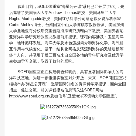
截止目前，SOED国重室“海星公开课”系列已经开展了6期，先
后邀请了美国缅因大学Andrew Thomas教授、美国马里兰大学
Raghu Murtugudde教授、美国红杉科学公司副总裁及资深科学家
Curtis Mobley博士、台湾国立中山大学陈镇东教授授课、美国加州
大学圣地亚哥分校斯克里普斯海洋研究所谢尚平教授、美国弗吉尼
亚海洋科学研究所张应龙教授前来授课。课程内容涉及：卫星海洋
学、地球循环系统、海洋光学及水色遥感简介和海洋化学、海气相
互作用与气候变化、基于非结构化网格从溪流到海洋的无缝建模等
多个方向。共吸引了近三百名来自全国各地的青年研究者及优秀学
生参加学习交流，取得了较好的反响。
SOED国重室正在构建特色鲜明的、具有显著国际影响力的海
洋科技基地。为进一步推进实验室对外开放，未来，SOED国重室将
继续举办“海星公开课”，邀请国际知名的资深科学家授课，面向全国
招生，促进交流。相关课程报名信息请关注SOED网站
http://www.soed.org.cn/及微信号“卫星海洋环境动力学国重室”。