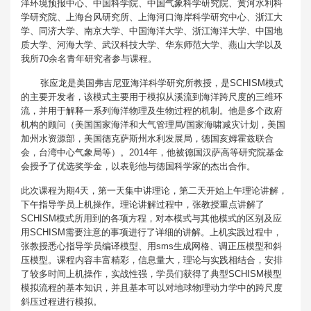
洋环境预报中心、中国科学院、中国气象科学研究院、黄河水利科
学研究院、上海台风研究所、上海河口海岸科学研究中心、浙江大
学、同济大学、南京大学、中国海洋大学、浙江海洋大学、中国地
质大学、河海大学、武汉科技大学、华东师范大学、燕山大学以及
我所70余名青年研究者参与课程。
张应龙是美国弗吉尼亚海洋科学研究所教授，是SCHISM模式
的主要开发者，该模式主要用于模拟从溪流到海洋跨尺度的三维环
流，并用于解释一系列海洋物理及生物过程的机制。他是多个政府
机构的顾问（美国国家海洋和大气管理局/国家海啸减灾计划，美国
加州水资源部，美国德克萨斯州水利发展局，德国亥姆霍兹联合
会，台湾中心气象局等）。2014年，他被德国汉萨高等研究院基金
会授予了优选奖学金，以表彰他与德国科学家的杰出合作。
此次课程为期4天，第一天集中讲理论，第二天开始上午理论讲解，
下午指导学员上机操作。理论讲解过程中，张教授重点讲解了
SCHISM模式所用到的各项方程，对本模式与其他模式的区别及应
用SCHISM需要注意的事项进行了详细的讲解。上机实践过程中，
张教授悉心指导学员编译模型、用sms生成网格、调正压模型和斜
压模型。课程内容丰富精彩，信息量大，理论与实践相结合，安排
了较多时间上机操作，实战性强，学员们获得了典型SCHISM模型
模拟流程的基本知识，并且基本可以对地球物理动力学中的跨尺度
斜压过程进行模拟。