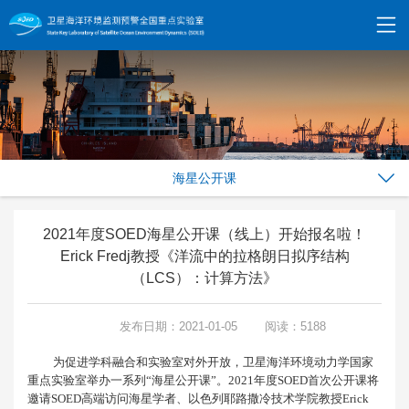
海星公开课
2021年度SOED海星公开课（线上）开始报名啦！
Erick Fredj教授《洋流中的拉格朗日拟序结构
（LCS）：计算方法》
发布日期：2021-01-05
阅读：5188
为促进学科融合和实验室对外开放，卫星海洋环境动力学国家
重点实验室举办一系列
“
海星公开课
”
。
2021
年度
SOED
首次公开课将
邀请
SOED
高端访问海星学者、以色列耶路撒冷技术学院教授
Erick