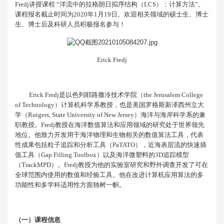
Fredj
讲授课程
“
洋流中的拉格朗日拟序结构（
LCS
）：计算方法
”
。
课程报名截止时间为
2020
年
1
月
19
日。欢迎相关领域的硕士生、博士
生、博士后及科研人员积极报名参与！
Erick Fredj
Erick Fredj
是以色列耶路撒冷技术学院（
the Jerusalem College
of Technology
）计算机科学系教授，也是美国罗格斯新泽西州立大
学（
Rutgers, State University of New Jersey
）海洋与海岸科学系的兼
职教授。
Fredj
教授在海洋数值算法和应用领域的研究处于世界领先
地位。他致力开发用于海洋物理和生物相关的数值算法工具，代表
性成果包括粒子追踪和分析工具（
PaTATO
），近海表层流的快速插
值工具（
Gap Filling Toolbox
）以及海洋微塑料的
3D
追踪模型
（
TrackMPD
）。
Fredj
教授为他的实验室研究和野外调查开发了可在
全球范围内使用的数值和经验工具。他在改进计算机应用算法的多
功能性和多学科适用性方面独树一帜。
（一）课程信息