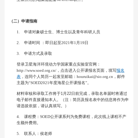
（二）申请指南
1.
申请对象硕士生、博士生以及青年科研人员
2.
申请时间
：即日起至
2021
年
1
月
19
日
3.
申请方式及录取
登录卫星海洋环境动力学国家重点实验室官网：
http://www.soed.org.cn/
，点击进入公开课报名页面，填写
报名
表
，连同个人简历一起发至邮箱：
houruikai@sio.org.cn
，邮件
主题为
“SOED2021
年度海星公开课报名
”
。
材料审核和录取工作将于
1
月
22
日前完成，录取名单届时将通过
电子邮件直接通知本人。（注：简历及报名表中的信息将作为申
请选拔依据，请认真填写。）
4.
课程费：
SOED
公开课系列为免费课程，此次线上课程不产
生额外费用。
5.
联系人：侯老师