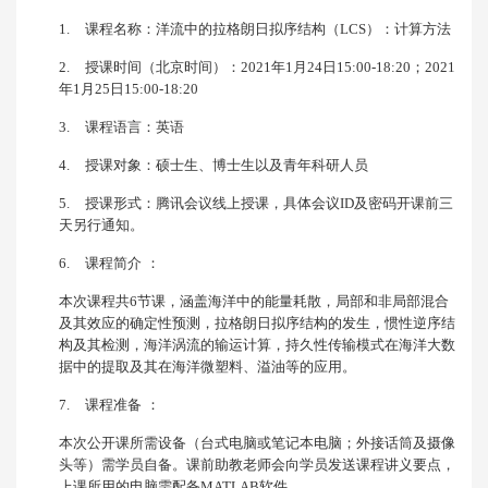
1.
课程名称：洋流中的拉格朗日拟序结构（
LCS
）：计算方法
2.
授课时间（北京时间）：
2021
年
1
月
24
日
15:00-18:20
；
2021
年
1
月
25
日
15:00-18:20
3.
课程语言：英语
4.
授课对象：硕士生、博士生以及青年科研人员
5.
授课形式：腾讯会议线上授课，具体会议
ID
及密码开课前三
天另行通知。
6.
课程简介
：
本次课程共
6
节课，涵盖海洋中的能量耗散，局部和非局部混合
及其效应的确定性预测，拉格朗日拟序结构的发生，惯性逆序结
构及其检测，海洋涡流的输运计算，持久性传输模式在海洋大数
据中的提取及其在海洋微塑料、溢油等的应用。
7.
课程准备
：
本次公开课所需设备（台式电脑或笔记本电脑；外接话筒及摄像
头等）需学员自备。课前助教老师会向学员发送课程讲义要点，
上课所用的电脑需配备
MATLAB
软件。