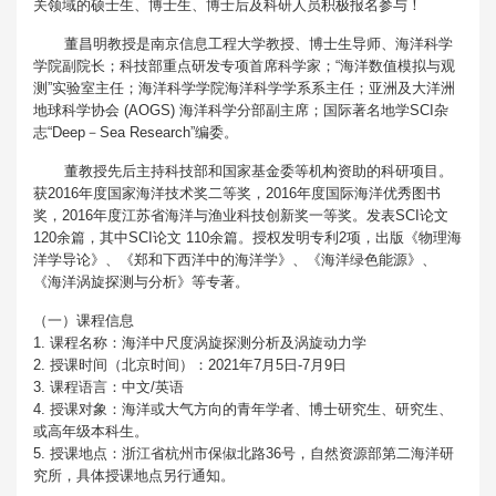
关领域的硕士生、博士生、博士后及科研人员积极报名参与！
董昌明教授是南京信息工程大学教授、博士生导师、海洋科学
学院副院长；科技部重点研发专项首席科学家；“海洋数值模拟与观
测”实验室主任；海洋科学学院海洋科学学系系主任；亚洲及大洋洲
地球科学协会 (AOGS) 海洋科学分部副主席；国际著名地学SCI杂
志“Deep－Sea Research”编委。
董教授先后主持科技部和国家基金委等机构资助的科研项目。
获2016年度国家海洋技术奖二等奖，2016年度国际海洋优秀图书
奖，2016年度江苏省海洋与渔业科技创新奖一等奖。发表SCI论文
120余篇，其中SCI论文 110余篇。授权发明专利2项，出版《物理海
洋学导论》、《郑和下西洋中的海洋学》、《海洋绿色能源》、
《海洋涡旋探测与分析》等专著。
（一）课程信息
1. 课程名称：海洋中尺度涡旋探测分析及涡旋动力学
2. 授课时间（北京时间）：2021年7月5日-7月9日
3. 课程语言：中文/英语
4. 授课对象：海洋或大气方向的青年学者、博士研究生、研究生、
或高年级本科生。
5. 授课地点：浙江省杭州市保俶北路36号，自然资源部第二海洋研
究所，具体授课地点另行通知。