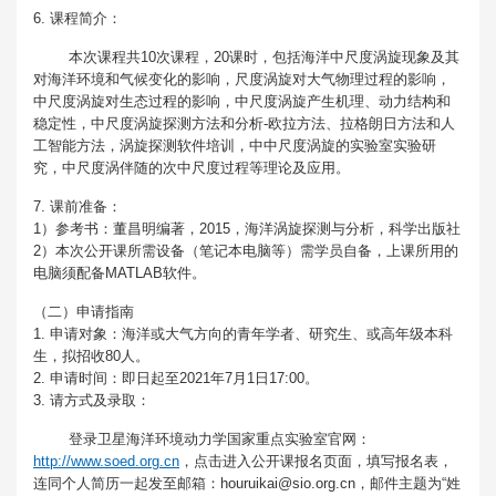
6. 课程简介：
本次课程共10次课程，20课时，包括海洋中尺度涡旋现象及其
对海洋环境和气候变化的影响，尺度涡旋对大气物理过程的影响，
中尺度涡旋对生态过程的影响，中尺度涡旋产生机理、动力结构和
稳定性，中尺度涡旋探测方法和分析-欧拉方法、拉格朗日方法和人
工智能方法，涡旋探测软件培训，中中尺度涡旋的实验室实验研
究，中尺度涡伴随的次中尺度过程等理论及应用。
7. 课前准备：
1）参考书：董昌明编著，2015，海洋涡旋探测与分析，科学出版社
2）本次公开课所需设备（笔记本电脑等）需学员自备，上课所用的
电脑须配备MATLAB软件。
（二）申请指南
1. 申请对象：海洋或大气方向的青年学者、研究生、或高年级本科
生，拟招收80人。
2. 申请时间：即日起至2021年7月1日17:00。
3. 请方式及录取：
登录卫星海洋环境动力学国家重点实验室官网：
http://www.soed.org.cn
，点击进入公开课报名页面，填写报名表，
连同个人简历一起发至邮箱：houruikai@sio.org.cn，邮件主题为“姓