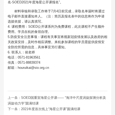
名-SOED2021年度海星公开课报名”。
材料审核和录取工作将于7月4日前完成，录取名单届时将通过
电子邮件直接通知本人。（注：简历及报名表中的信息将作为申请
选拔依据，请认真填写。
4. 课程费用：SOED公开课系列为免费课程，此次课程不产生额外
费用。学员在杭的食宿自理。
5.防疫安全注意事项：课程有关事宜将视新冠疫情发展以及政府的相
关政策安排，及时作相应调整。来杭参加课程的学员需提供疫情安
全防控所需的信息，具体事宜另行通知。
6. 联系人：侯老师
电话：0571-81963561
传真：0571-88839374
邮箱：houruikai@sio.org.cn
上一条：
SOED国重室海星公开课—— “海洋中尺度涡旋探测分析及
涡旋动力学”圆满结课
下一条：
2021年度首次线上“海星公开课”圆满结课