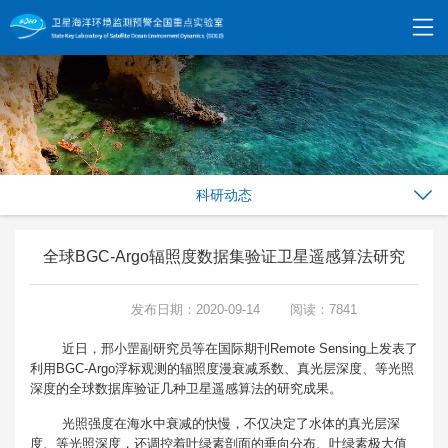
科研动态
全球BGC-Argo辐照度数据集验证卫星遥感算法研究
发布日期：2020-09-14
阅读：7841
近日，邢小罡副研究员等在国际期刊Remote Sensing上发表了
利用BGC-Argo浮标观测的辐照度漫衰减系数、真光层深度、等光照
深度的全球数据库验证几种卫星遥感算法的研究成果。
光照强度在海水中衰减的快慢，不仅决定了水体的真光层深
度、等光照深度，还调控着叶绿素剖面的垂向分布、叶绿素极大值