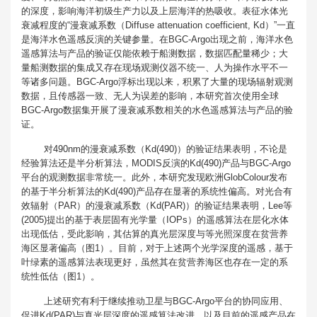
的深度，影响海洋初级生产力以及上层海洋的热吸收。表征水体光
衰减程度的“漫衰减系数（Diffuse attenuation coefficient, Kd）”一直
是海洋水色遥感反演的关键参量。在BGC-Argo出现之前，海洋水色
遥感算法与产品的验证仅能依赖于船测数据，数据匹配量稀少；大
量船测数据的集成又存在现场观测仪器不统一、人为操作水平不一
等诸多问题。BGC-Argo浮标出现以来，积累了大量的现场辐射观测
数据，且传感器一致、无人为误差的影响，本研究首次使用全球
BGC-Argo数据集开展了漫衰减系数相关的水色遥感算法与产品的验
证。
对490nm的漫衰减系数（Kd(490)）的验证结果表明，不论是
经验算法还是半分析算法，MODIS反演的Kd(490)产品与BGC-Argo
平台的观测数据非常统一。此外，本研究发现欧洲GlobColour发布
的基于半分析算法的Kd(490)产品存在显著的系统性偏高。对光合有
效辐射（PAR）的漫衰减系数（Kd(PAR)）的验证结果表明，Lee等
(2005)提出的基于表层固有光学量（IOPs）的遥感算法在层化水体
出现低估，受此影响，其估算的真光层深度与等光照深度在贫营养
海区显著偏高（图1）。目前，对于上述两个光学深度的遥感，基于
叶绿素的遥感算法表现更好，虽然其在贫营养海区也存在一定的系
统性低估（图1）。
上述研究有利于继续推动卫星与BGC-Argo平台的协同应用、
促进Kd(PAR)与真光层深度的遥感算法改进、以及目前的遥感产品在