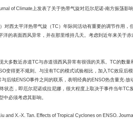
l of Climate上发表了关于热带气旋对厄尔尼诺-南方振荡
）对西太平洋热带气旋（TC）年际间活动有重要的调节作用，但
太平洋的表面西风异常，并在那里维持几天。考虑到近年来关于赤道
多数近赤道TC与赤道强西风异常有很强的关系。TC的数量和
SO变得更不规则。与没有TC的模式试验相比，加入TC效应后
与后续ENSO事件之间的联系，表明经典的ENSO热含量充-放
最终状态，即厄尔尼诺或拉尼娜，很大程度上取决于事件当年TC
模型中必须考虑其影响。
Liu and X.-X. Tan. Effects of Tropical Cyclones on ENSO. Journa