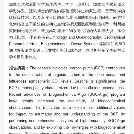
加拿大达尔豪斯大学海洋系博士学位，现就职于加拿大达尔豪斯大
学海洋系。汪斌博士的研究内容包括海洋生物泵过程，基于海洋的
碳移除技术，以及近岸河口的富营养化和缺氧等环境问题。研究特
色为结合当下前沿的自动化生物浮标观测数据和数值模型，利用如
数据同化等方法，来提高对海洋生物泵等过程的估算与认识。迄今
为止以第一作者身份在Limnology and Oceanography, Geophysical
Research Letters, Biogeosciences, Ocean Science 等国际知名SCI
期刊发表论文多篇，论文被引累计100余次，同时担任多个国际主流
学术期刊审稿人。
报告摘要：
The ocean’s biological carbon pump (BCP) contributes
to the sequestration of organic carbon in the deep ocean and
influences atmospheric CO
levels. Despite its significance, the
2
BCP remains poorly characterized due to insufficient observations.
Recent advances of Biogeochemical-Argo (BGC-Argo) program
have greatly increased the availability of biogeochemical
observations. This motivates us to explore their additional values
for improving estimates and our understanding of the BCP by
performing comprehensive analyses of high-frequency BGC-Argo
observations, and by exploring their synergies with biogeochemical
models. Results show that the gravitational sinking flux of large