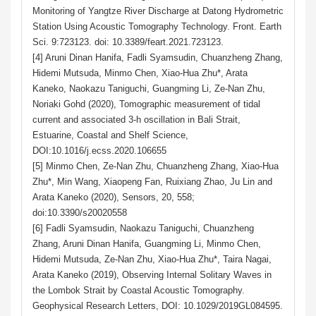
Monitoring of Yangtze River Discharge at Datong Hydrometric
Station Using Acoustic Tomography Technology. Front. Earth
Sci. 9:723123. doi: 10.3389/feart.2021.723123.
[4] Aruni Dinan Hanifa, Fadli Syamsudin, Chuanzheng Zhang,
Hidemi Mutsuda, Minmo Chen, Xiao-Hua Zhu*, Arata
Kaneko, Naokazu Taniguchi, Guangming Li, Ze-Nan Zhu,
Noriaki Gohd (2020), Tomographic measurement of tidal
current and associated 3-h oscillation in Bali Strait,
Estuarine, Coastal and Shelf Science,
DOI:10.1016/j.ecss.2020.106655
[5] Minmo Chen, Ze-Nan Zhu, Chuanzheng Zhang, Xiao-Hua
Zhu*, Min Wang, Xiaopeng Fan, Ruixiang Zhao, Ju Lin and
Arata Kaneko (2020), Sensors, 20, 558;
doi:10.3390/s20020558
[6] Fadli Syamsudin, Naokazu Taniguchi, Chuanzheng
Zhang, Aruni Dinan Hanifa, Guangming Li, Minmo Chen,
Hidemi Mutsuda, Ze-Nan Zhu, Xiao-Hua Zhu*, Taira Nagai,
Arata Kaneko (2019), Observing Internal Solitary Waves in
the Lombok Strait by Coastal Acoustic Tomography.
Geophysical Research Letters, DOI: 10.1029/2019GL084595.