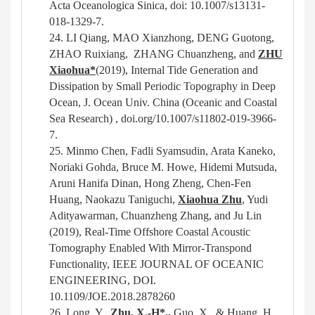
Acta Oceanologica Sinica, doi: 10.1007/s13131-
018-1329-7.
24.
LI Qiang, MAO Xianzhong, DENG Guotong,
ZHAO Ruixiang, ZHANG Chuanzheng, and
ZHU
Xiaohua*
(2019), Internal Tide Generation and
Dissipation by Small Periodic Topography in Deep
Ocean, J. Ocean Univ. China (Oceanic and Coastal
Sea Research) , doi.org/10.1007/s11802-019-3966-
7.
25.
Minmo Chen, Fadli Syamsudin, Arata Kaneko,
Noriaki Gohda, Bruce M. Howe, Hidemi Mutsuda,
Aruni Hanifa Dinan, Hong Zheng, Chen-Fen
Huang, Naokazu Taniguchi,
Xiaohua Zhu
, Yudi
Adityawarman, Chuanzheng Zhang, and Ju Lin
(2019)
, Real-Time Offshore Coastal Acoustic
Tomography Enabled With Mirror-Transpond
Functionality, IEEE JOURNAL OF OCEANIC
ENGINEERING, DOI.
10.1109/JOE.2018.2878260
26.
Long, Y.,
Zhu, X.-H*.,
Guo, X., & Huang, H.