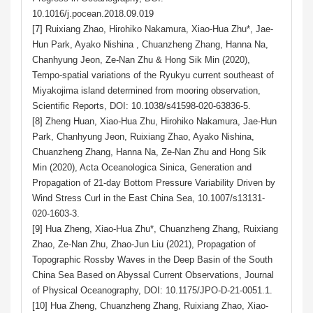
10.1016/j.pocean.2018.09.019
[7] Ruixiang Zhao, Hirohiko Nakamura, Xiao-Hua Zhu*, Jae-
Hun Park, Ayako Nishina , Chuanzheng Zhang, Hanna Na,
Chanhyung Jeon, Ze-Nan Zhu & Hong Sik Min (2020),
Tempo-spatial variations of the Ryukyu current southeast of
Miyakojima island determined from mooring observation,
Scientific Reports, DOI: 10.1038/s41598-020-63836-5.
[8] Zheng Huan, Xiao-Hua Zhu, Hirohiko Nakamura, Jae-Hun
Park, Chanhyung Jeon, Ruixiang Zhao, Ayako Nishina,
Chuanzheng Zhang, Hanna Na, Ze-Nan Zhu and Hong Sik
Min (2020), Acta Oceanologica Sinica, Generation and
Propagation of 21-day Bottom Pressure Variability Driven by
Wind Stress Curl in the East China Sea, 10.1007/s13131-
020-1603-3.
[9] Hua Zheng, Xiao-Hua Zhu*, Chuanzheng Zhang, Ruixiang
Zhao, Ze-Nan Zhu, Zhao-Jun Liu (2021), Propagation of
Topographic Rossby Waves in the Deep Basin of the South
China Sea Based on Abyssal Current Observations, Journal
of Physical Oceanography, DOI: 10.1175/JPO-D-21-0051.1.
[10] Hua Zheng, Chuanzheng Zhang, Ruixiang Zhao, Xiao-