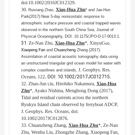
doi:10.1002/2016JC012329.
30.
Xiao-Hua Zhu
Ruixiang Zhao,
* and Jae-Hun
Park(2017):Near 5-day nonisostatic response to
atmospheric surface pressure and coastal trapped waves
observed in the northern South China Sea, Journal of
Physical Oceanography, DOI: 10.1175/JPO-D-17-0013.1.
31.
Ze-Nan Zhu,
Xiao-Hua Zhu
*, XinyuG
uo,
Xiaopeng Fan
and
Chuanzheng
Zhang (2017):
Assimilation of coastal acoustic tomography data using
an unstructured triangular grid ocean model for water with
J. Geophys. Res.
complex coastlines and islands,
DOI: 10.1002/2017JC012715
Oceans, 122,
.
32.
Z
hao
-J
un
iu, Hirohiko Nakamura,
Xiao-Hua
L
Zhu
*, Ayako Nishina, Menghong Dong (2017),
Tidal and residual currents across the northern
Ryukyu Island chain observed by ferryboat ADCP,
J. Geophys. Res. Oceans, doi:
10.1002/2017JC012876.
33.
Chuanzheng Zhang,
Xiao-Hua Zhu
*, Ze-Nan
Zhu, Wenhu Liu, Zhongzhe Zhang, Xiaopeng Fan,