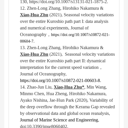
130, https://doi.org/10.1007/s13131-021-1875-2.
12.
Zhen-Long Zhang, Hirohiko Nakamura &
Xiao-Hua Zhu
(202
1
)
,
Seasonal velocity variations
over the entire Kuroshio path part I: data analysis
and numerical experiments
, Journal of
Oceanography
，
https://doi.org/10.1007/s10872-021-
.
00604-7
13.
Zhen-Long Zhang, Hirohiko Nakamura &
Xiao-Hua Zhu
(202
1
)
,
Seasonal velocity variations
over the entire Kuroshio path part II: dynamical
interpretation for the current speed variation
，
Journal of Oceanography,
https://doi.org/10.1007/s10872-021-00603-8
.
14.
Zhao-Jun Liu,
Xiao-Hua Zhu*
, Min Wang,
Minmo Chen, Hua Zheng, Hirohiko Nakamura,
Ayako Nishina, Jae-Hun Park (2020), Variability of
the deep overflow through the Kerama Gap revealed
by observational data and global ocean reanalysis,
Journal of Marine Science and Engineering
,
doi:10.3390/jmse8060402.