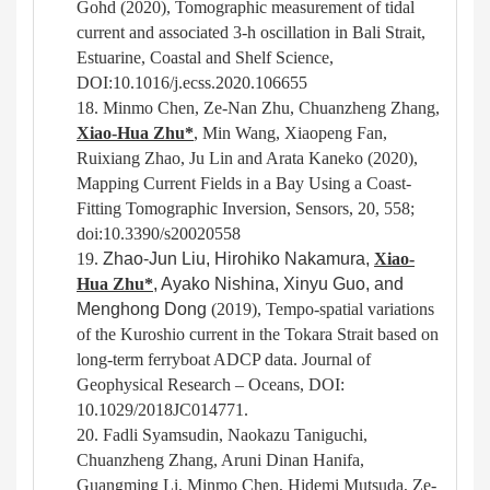
Gohd (20
20
)
, Tomographic measurement of tidal
current and associated 3-h oscillation in Bali Strait,
Estuarine, Coastal and Shelf Science,
DOI:10.1016/j.ecss.2020.106655
18.
Minmo Chen, Ze-Nan Zhu, Chuanzheng Zhang,
Xiao-Hua Zhu
*
, Min Wang, Xiaopeng Fan,
Ruixiang Zhao, Ju Lin and Arata Kaneko
(2020),
Mapping Current Fields in a Bay Using a Coast-
Fitting Tomographic Inversion, Sensors, 20, 558;
doi:10.3390/s20020558
19.
Zhao-Jun Liu, Hirohiko Nakamura,
Xiao-
Hua
Zhu*
, Ayako Nishina, Xinyu Guo, and
Menghong Dong
(2019),
Tempo-spatial variations
of the Kuroshio current in the Tokara Strait based on
long-term ferryboat ADCP data. Journal of
Geophysical Research – Oceans, DOI:
10.1029/2018JC014771.
20.
Fadli Syamsudin, Naokazu Taniguchi,
Chuanzheng Zhang, Aruni Dinan Hanifa,
Guangming Li, Minmo Chen, Hidemi Mutsuda, Ze-