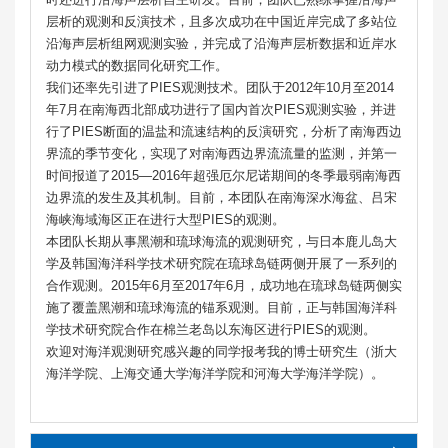
层析的观测和反演技术，且多次成功在中国近岸完成了多站位
沿海声层析组网观测实验，并完成了沿海声层析数据和近岸水
动力模式的数据同化研究工作。
我们还率先引进了PIES观测技术。团队于2012年10月至2014
年7月在南海西北部成功进行了国内首次PIES观测实验，并进
行了PIES断面的温盐和流速结构的反演研究，分析了南海西边
界流的季节变化，实现了对南海西边界流流量的监测，并第一
时间报道了2015—2016年超强厄尔尼诺期间的冬季最弱南海西
边界流的发生及其机制。目前，本团队在南海深水海盆、吕宋
海峡海域海区正在进行大型PIES的观测。
本团队长期从事黑潮和琉球海流的观测研究，与日本鹿儿岛大
学及韩国海洋科学技术研究院在琉球岛链两侧开展了一系列的
合作观测。2015年6月至2017年6月，成功地在琉球岛链两侧实
施了覆盖黑潮和琉球海流的锚系观测。目前，正与韩国海洋科
学技术研究院合作在棉兰老岛以东海区进行PIES的观测。
欢迎对海洋观测研究感兴趣的同学报考我的博士研究生（浙大
海洋学院、上海交通大学海洋学院和河海大学海洋学院）。