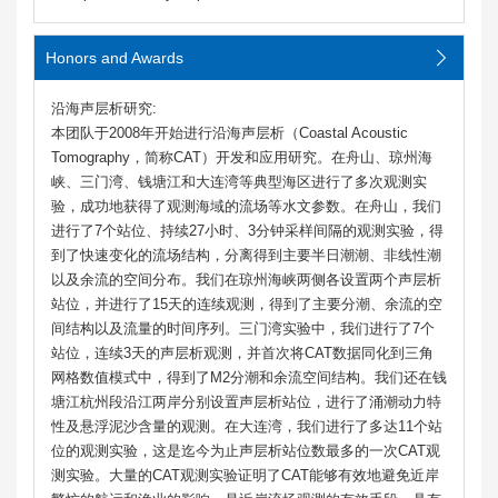
Honors and Awards
沿海声层析研究:
本团队于2008年开始进行沿海声层析（Coastal Acoustic
Tomography，简称CAT）开发和应用研究。在舟山、琼州海
峡、三门湾、钱塘江和大连湾等典型海区进行了多次观测实
验，成功地获得了观测海域的流场等水文参数。在舟山，我们
进行了7个站位、持续27小时、3分钟采样间隔的观测实验，得
到了快速变化的流场结构，分离得到主要半日潮潮、非线性潮
以及余流的空间分布。我们在琼州海峡两侧各设置两个声层析
站位，并进行了15天的连续观测，得到了主要分潮、余流的空
间结构以及流量的时间序列。三门湾实验中，我们进行了7个
站位，连续3天的声层析观测，并首次将CAT数据同化到三角
网格数值模式中，得到了M2分潮和余流空间结构。我们还在钱
塘江杭州段沿江两岸分别设置声层析站位，进行了涌潮动力特
性及悬浮泥沙含量的观测。在大连湾，我们进行了多达11个站
位的观测实验，这是迄今为止声层析站位数最多的一次CAT观
测实验。大量的CAT观测实验证明了CAT能够有效地避免近岸