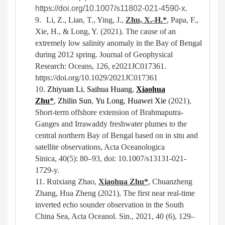
https://doi.org/10.1007/s11802-021-4590-x
.
9.
Li, Z., Lian, T., Ying, J.,
Zhu, X.-H.*
, Papa, F.,
Xie, H., & Long, Y. (2021). The cause of an
extremely low salinity anomaly in the Bay of Bengal
during 2012 spring. Journal of Geophysical
Research: Oceans, 126, e2021JC017361.
https://doi.org/10.1029/2021JC017361
10.
Zhiyuan Li
,
Saihua Huang
,
Xiaohua
Zhu
*
,
Zhilin Sun
,
Yu Long
,
Huawei Xie
(2021),
Short-term offshore extension of Brahmaputra-
Ganges and Irrawaddy freshwater plumes to the
central northern Bay of Bengal based on in situ and
satellite observations, Acta Oceanologica
Sinica, 40(5): 80–93, doi: 10.1007/s13131-021-
1729-y.
11.
Ruixiang Zhao,
Xiaohua Zhu*
, Chuanzheng
Zhang, Hua Zheng (202
1
)
, The first near real-time
inverted echo sounder observation in the South
China Sea, Acta Oceanol. Sin., 2021, 40 (6), 129–