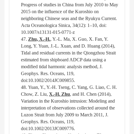
Progress of studies in China from July 2010 to May
2015 on the influence of the
Kuroshio on
neighboring Chinese seas and the Ryukyu Current.
Acta Oceanologica Sinica, 34(12): 1
–
10, doi:
10.1007/s13131-015-0771-z
47.
Zhu, X.-H.
, Y.-L. Ma, X. Guo, X. Fan, Y.
Long, Y. Yuan, J.-L. Xuan, and D. Huang (2014),
Tidal and residual currents in the Qiongzhou Strait
estimated from shipboard ADCP data using a
modified tidal harmonic analysis method, J.
Geophys. Res. Oceans, 119,
doi:10.1002/2014JC009855.
48.
Yuan, Y., Y.-H. Tseng, C. Yang, G. Liao, C. H.
Chow, Z. Liu,
X.-H. Zhu
, and H. Chen (2014),
Variation in the Kuroshio intrusion: Modeling and
interpretation of observations collected around the
Luzon Strait from July 2009 to March 2011, J.
Geophys. Res. Oceans, 119,
doi:10.1002/2013JC009776.