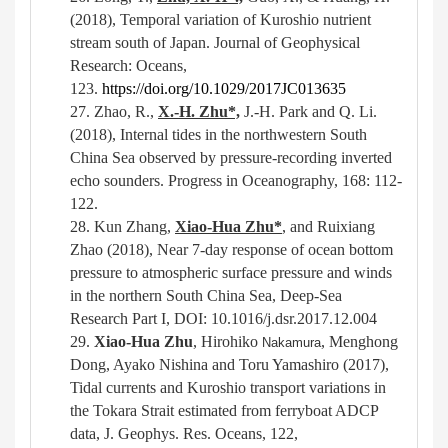
(2018)
,
Temporal variation of Kuroshio nutrient
stream south of Japan. Journal of Geophysical
Research: Oceans,
123.
https://doi.org/10.1029/2017JC013635
27.
Zhao, R.,
X.-H. Zhu*,
J.-H. Park and Q. Li.
(
2018
)
, Internal tides in the northwestern South
China Sea observed by pressure-recording inverted
echo sounders. Progress in Oceanography, 168: 112-
122.
28.
Kun Zhang,
Xiao-Hua Zhu*
,
and Ruixiang
Zhao (201
8
), Near 7-day response of ocean bottom
pressure to atmospheric surface pressure and winds
in the northern South China Sea, Deep-Sea
Research Part I, DOI: 10.1016/j.dsr.2017.12.004
29.
Xiao-Hua Zhu
, Hirohiko
, Menghong
Nakamura
Dong, Ayako Nishina and Toru Yamashiro (2017),
Tidal currents and Kuroshio transport variations in
the Tokara Strait estimated from ferryboat ADCP
data, J. Geophys. Res. Oceans, 122,