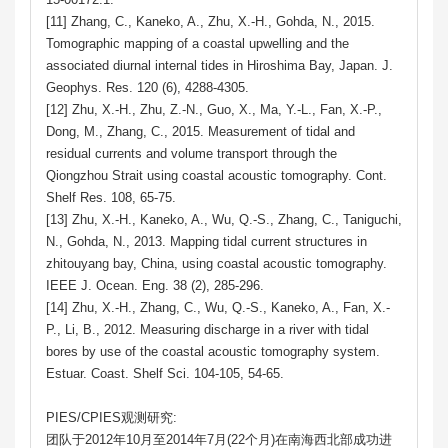
[11] Zhang, C., Kaneko, A., Zhu, X.-H., Gohda, N., 2015.
Tomographic mapping of a coastal upwelling and the
associated diurnal internal tides in Hiroshima Bay, Japan. J.
Geophys. Res. 120 (6), 4288-4305.
[12] Zhu, X.-H., Zhu, Z.-N., Guo, X., Ma, Y.-L., Fan, X.-P.,
Dong, M., Zhang, C., 2015. Measurement of tidal and
residual currents and volume transport through the
Qiongzhou Strait using coastal acoustic tomography. Cont.
Shelf Res. 108, 65-75.
[13] Zhu, X.-H., Kaneko, A., Wu, Q.-S., Zhang, C., Taniguchi,
N., Gohda, N., 2013. Mapping tidal current structures in
zhitouyang bay, China, using coastal acoustic tomography.
IEEE J. Ocean. Eng. 38 (2), 285-296.
[14] Zhu, X.-H., Zhang, C., Wu, Q.-S., Kaneko, A., Fan, X.-
P., Li, B., 2012. Measuring discharge in a river with tidal
bores by use of the coastal acoustic tomography system.
Estuar. Coast. Shelf Sci. 104-105, 54-65.
PIES/CPIES观测研究:
团队于2012年10月至2014年7月(22个月)在南海西北部成功进