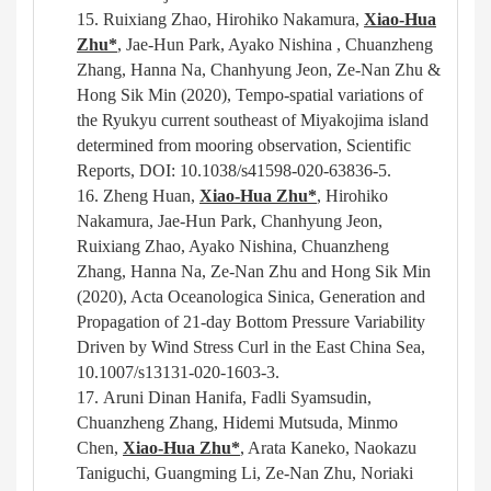
15.
Ruixiang Zhao, Hirohiko
N
akamura,
Xiao-Hua
Zhu*
, Jae-Hun
P
ark, Ayako
N
ishina ,
C
huanzheng
Zhang, Hanna
N
a, Chanhyung Jeon, Ze-Nan Zhu &
Hong Sik Min
(2020),
Tempo-spatial variations of
the Ryukyu current southeast of Miyakojima island
determined from mooring observation
,
Scientific
Reports, DOI: 10.1038/s41598-020-63836-5
.
16.
Zheng H
uan
,
Xiao-Hua Zhu*
, Hirohiko
Nakamura, Jae-Hun Park, Chanhyung Jeon,
Ruixiang Zhao, Ayako Nishina,
C
huanzheng
Zhang, Hanna
N
a, Ze-Nan Zhu and Hong
Sik Min
(2020), Acta Oceanologica Sinica, Generation and
Propagation of 21-day Bottom Pressure Variability
Driven by Wind Stress Curl in the East China Sea,
10.1007/s13131-020-1603-3
.
17.
Aruni Dinan Hanifa, Fadli Syamsudin,
Chuanzheng Zhang, Hidemi Mutsuda, Minmo
Chen,
Xiao-Hua Zhu*
, Arata Kaneko, Naokazu
Taniguchi, Guangming Li, Ze-Nan Zhu, Noriaki