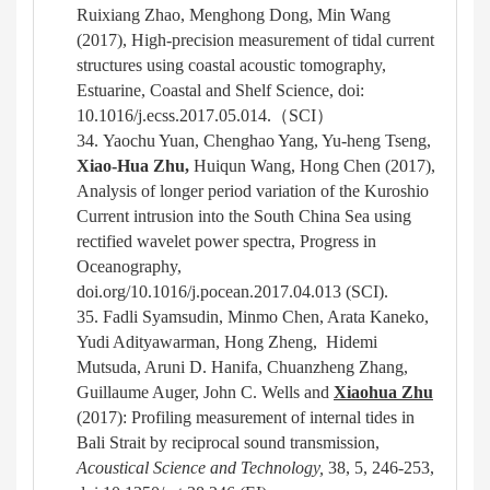
Ruixiang Zhao, Menghong Dong, Min Wang
(2017), High-precision measurement of tidal current
structures using coastal acoustic tomography
,
Estuarine, Coastal and Shelf Science,
doi:
10.1016/j.ecss.2017.05.014.
（
SCI
）
34.
Yaochu Yuan, Chenghao Yang, Yu-heng Tseng,
Xiao-Hua Zhu,
Huiqun Wang, Hong Chen (2017),
Analysis of longer period variation of the Kuroshio
Current intrusion into the South China Sea using
rectified wavelet power spectra, Progress in
Oceanography,
doi.org/10.1016/j.pocean.2017.04.013 (SCI).
35.
Fadli Syamsudin, Minmo Chen, Arata Kaneko,
Yudi Adityawarman,
Hong Zheng, Hidemi
Mutsuda, Aruni D. Hanifa, Chuanzheng Zhang,
Guillaume Auger, John C. Wells and
Xiaohua Zhu
(2017): Profiling measurement of internal tides in
Bali Strait
by reciprocal sound transmission
,
Acoustical Science and Technology
,
3
8
,
5
,
246-253,