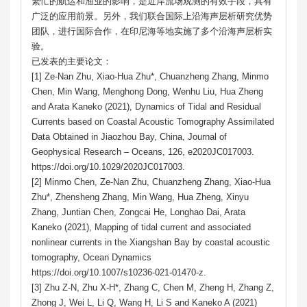
繁忙的航运和渔业的影响，是近岸流场观测的有效手段，具有
广泛的应用前景。另外，我们联合国际上沿海声层析研究优势
团队，进行国际合作，在印尼海等地实施了多个沿海声层析实
验。
已发表的主要论文：
[1] Ze-Nan Zhu, Xiao-Hua Zhu*, Chuanzheng Zhang, Minmo
Chen, Min Wang, Menghong Dong, Wenhu Liu, Hua Zheng
and Arata Kaneko (2021), Dynamics of Tidal and Residual
Currents based on Coastal Acoustic Tomography Assimilated
Data Obtained in Jiaozhou Bay, China, Journal of
Geophysical Research – Oceans, 126, e2020JC017003.
https://doi.org/10.1029/2020JC017003.
[2] Minmo Chen, Ze-Nan Zhu, Chuanzheng Zhang, Xiao-Hua
Zhu*, Zhensheng Zhang, Min Wang, Hua Zheng, Xinyu
Zhang, Juntian Chen, Zongcai He, Longhao Dai, Arata
Kaneko (2021), Mapping of tidal current and associated
nonlinear currents in the Xiangshan Bay by coastal acoustic
tomography, Ocean Dynamics
https://doi.org/10.1007/s10236-021-01470-z.
[3] Zhu Z-N, Zhu X-H*, Zhang C, Chen M, Zheng H, Zhang Z,
Zhong J, Wei L, Li Q, Wang H, Li S and Kaneko A (2021)