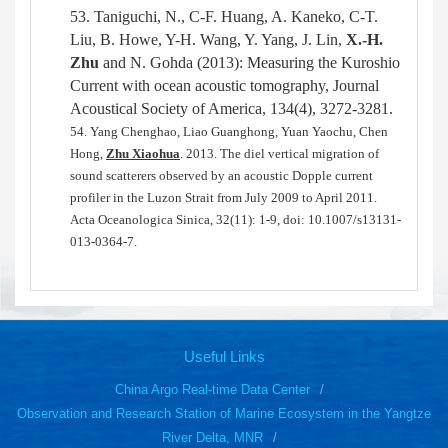
53.
Taniguchi, N., C-F. Huang, A. Kaneko, C-T.
Liu, B. Howe, Y-H. Wang, Y. Yang, J. Lin,
X.-H.
Zhu
and N. Gohda
(
2013
):
Measuring the Kuroshio
Current with ocean acoustic tomography, Journal
Acoustical Society of America, 134(4),
3272-3281.
54.
Yang Chenghao, Liao Guanghong, Yuan Yaochu, Chen
Hong,
Zhu Xiaohua
. 2013. The diel vertical migration of
sound scatterers observed by an acoustic Dopple current
profiler in the Luzon Strait from July 2009 to April 2011.
Acta Oceanologica Sinica, 32(11): 1-9, doi: 10.1007/s13131-
013-0364-7.
Useful Links
China Argo Real-time Data Center
Observation and Research Station of Marine Ecosystem in the Yangtze
River Delta, MNR