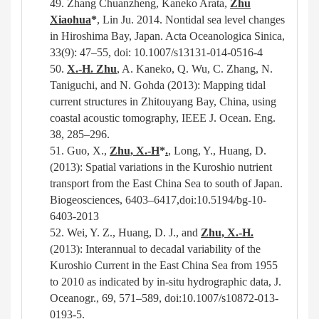
49.
Zhang Chuanzheng, Kaneko Arata,
Zhu
Xiaohua
*
, Lin Ju. 2014. Nontidal sea level changes
in Hiroshima Bay, Japan. Acta Oceanologica Sinica,
33(9): 47
–
55, doi: 10.1007/s13131-014-0516-4
50.
X.-H. Zhu
, A. Kaneko, Q. Wu, C. Zhang, N.
Taniguchi, and N. Gohda (2013)
:
Mapping tidal
current structures in Zhitouyang Bay, China, using
coastal acoustic tomography, IEEE J. Ocean. Eng.
38, 285–296.
51.
Guo, X.,
Zhu, X.-H
*
.
, Long, Y., Huang, D.
(2013): Spatial variations in the Kuroshio nutrient
transport from the East China Sea to south of Japan.
Biogeosciences, 6403–6417,doi:10.5194/bg-10-
6403-2013
52.
Wei, Y. Z., Huang, D. J., and
Zhu, X.-H.
(2013): Interannual to decadal variability of the
Kuroshio Current in the East China Sea from 1955
to 2010 as indicated by in-situ hydrographic data, J.
Oceanogr., 69, 571–589, doi:10.1007/s10872-013-
0193-5.