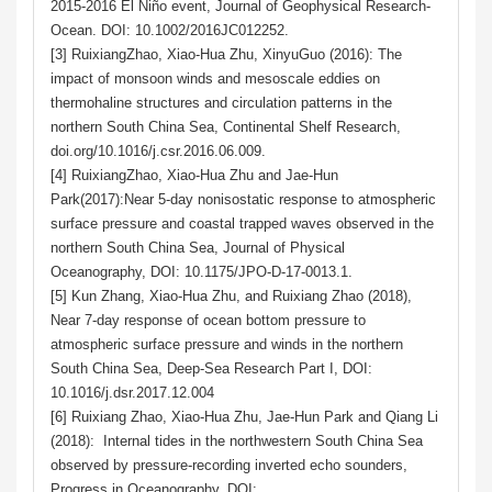
2015-2016 El Niño event, Journal of Geophysical Research-
Ocean. DOI: 10.1002/2016JC012252.
[3] RuixiangZhao, Xiao-Hua Zhu, XinyuGuo (2016): The
impact of monsoon winds and mesoscale eddies on
thermohaline structures and circulation patterns in the
northern South China Sea, Continental Shelf Research,
doi.org/10.1016/j.csr.2016.06.009.
[4] RuixiangZhao, Xiao-Hua Zhu and Jae-Hun
Park(2017):Near 5-day nonisostatic response to atmospheric
surface pressure and coastal trapped waves observed in the
northern South China Sea, Journal of Physical
Oceanography, DOI: 10.1175/JPO-D-17-0013.1.
[5] Kun Zhang, Xiao-Hua Zhu, and Ruixiang Zhao (2018),
Near 7-day response of ocean bottom pressure to
atmospheric surface pressure and winds in the northern
South China Sea, Deep-Sea Research Part I, DOI:
10.1016/j.dsr.2017.12.004
[6] Ruixiang Zhao, Xiao-Hua Zhu, Jae-Hun Park and Qiang Li
(2018): Internal tides in the northwestern South China Sea
observed by pressure-recording inverted echo sounders,
Progress in Oceanography, DOI: