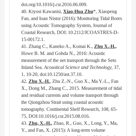
doi.org/10.1016/j.csr.2016.06.009.
40.
Kiyosi
Kawanisi
,
Xiao-Hua Zhu
*, Xiaopeng
Fan, and Ioan Nistor (2016): Monitoring Tidal Bores
using Acoustic Tomography System, Journal of
Coastal Research, DOI: 10.2112/JCOASTRES-D-
15-00172.1
.
41.
Zhang
C., Kaneko A., Komai K.,
Zhu X.-H.,
Howe B. M. and Gohda N., 201
6
: Acoustic
measurement of the net transport through the Seto
Inland Sea.
Acoustical Science and Technology
,
37,
1,
10-20,
doi:10.1250/ast.37.10.
42.
Zhu X.-H.
, Zhu Z.-N., Guo X., Ma Y.-L., Fan
X., Dong M., Zhang C., 2015. Measurement of tidal
and residual currents and volume transport through
the Qiongzhou Strait using coastal acoustic
tomography. Continental Shelf Research, 108, 65-
75
,
DOI
:
10.1016/j.csr.2015.08.016
.
43.
Zhu, X.-H.,
Zhao, R., Guo, X., Long, Y., Ma,
Y., and Fan, X. (2015): A long-term volume