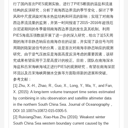
行了国内首次PIES观测实验。进行了PIES断面的温盐和流速
结构的反演研究，分析了南海西边界流的季节变化，探讨了季
风和中尺度涡旋对海水热盐结构和环流的影响；实现了对南海
西边界流流量的监测，并第一时间报道了2015~2016年超强厄
尔尼诺期间的冬季最弱南海西边界流的发生及其机制。利用
PIES海底压强数据开展了进一步的深入研究，给出了近5天周
期的海洋非静态响应在南海存在的证据，并实现了该信号与同
周期的陆架波信号的分离，这是首次对南海非静态响应的观测
研究。由于逆气压效应是海面高度反演考虑的重要因素，该研
究成果有望应用于卫星高度计的校正。目前，团队在南海深水
海盆和吕宋海峡海域正进行PIES的观测研究，有望在南海深层
环流以及吕宋海峡两侧水交换等方面取得新的进展和突破。
参考文献：
[1] Zhu, X.-H., Zhao, R., Guo, X., Long, Y., Ma, Y., and Fan,
X. (2015): A long-term volume transport time series estimated
by combining in situ observation and satellite altimeter data
in the northern South China Sea. Journal of Oceanography，
DOI 10.1007/s10872-015-0305-5.
[2] RuixiangZhao, Xiao-Hua Zhu (2016): Weakest winter
South China Sea western boundary current caused by the