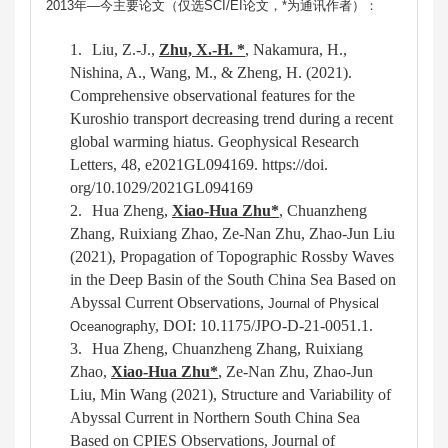
2013年—今主要论文（仅选SCI/EI论文，*为通讯作者）：
1.
Liu, Z.-J.,
Zhu, X.-H. *
, Nakamura, H.,
Nishina, A., Wang, M., & Zheng, H. (2021).
Comprehensive observational features for the
Kuroshio transport decreasing trend during a recent
global warming hiatus. Geophysical Research
Letters, 48, e2021GL094169. https://doi.
org/10.1029/2021GL094169
2.
Hua Zheng,
Xiao-Hua Zhu
*
, Chuanzheng
Zhang, Ruixiang Zhao, Ze-Nan Zhu
,
Zhao-Jun Liu
(202
1
)
,
Propagation of Topographic Rossby Waves
in the Deep Basin of the South China Sea
Based on
Abyssal Current Observations
,
Journal of Physical
hy, DOI: 10.1175/JPO-D-21-0051.1.
Oceanograp
3.
Hua Zheng, Chuanzheng Zhang, Ruixiang
Zhao,
Xiao-Hua Zhu
*
, Ze-Nan Zhu, Zhao-Jun
Liu, Min Wang (20
2
1
)
, Structure and Variability of
Abyssal Current in Northern South China Sea
Based on CPIES Observations, Journal of