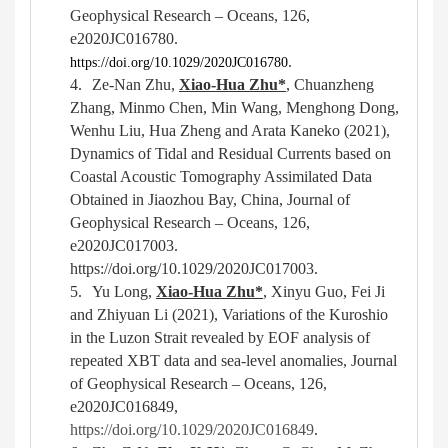
Geophysical
Research – Oceans,
126,
e2020JC016780.
.
https://doi.org/10.1029/2020JC016780
4.
Ze-Nan Zhu,
Xiao-Hua Zhu
*
, Chuanzheng
Zhang, Minmo Chen, Min Wang, Menghong Dong,
Wenhu Liu, Hua Zheng
and Arata Kaneko
(2021),
Dynamics of Tidal and Residual Currents based on
Coastal Acoustic Tomography Assimilated Data
Obtained in Jiaozhou Bay, China
,
Journal of
Geophysical Research – Oceans,
126,
e2020JC017003.
https://doi.org/10.1029/2020JC017003.
5.
Yu Long,
Xiao-Hua Zhu*
, Xinyu Guo, Fei Ji
and Zhiyuan Li
(202
1
)
,
Variations of the Kuroshio
in the Luzon Strait revealed by EOF analysis of
repeated XBT data and sea-level anomalies
,
Journal
of Geophysical Research – Oceans, 126,
e2020JC016849,
https://doi.org/10.1029/2020JC016849
.