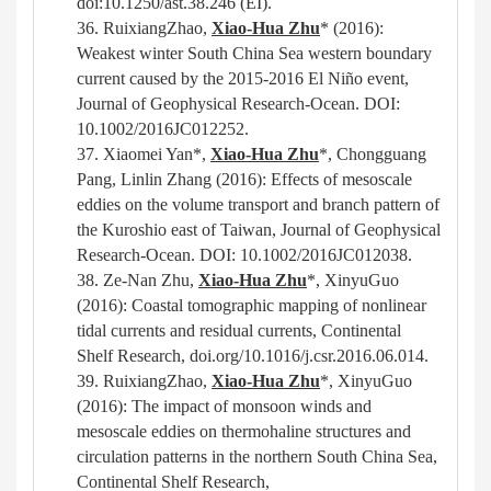
doi:10.1250/ast.38.246
(EI).
36.
RuixiangZhao
,
Xiao-Hua Zhu
* (2016):
Weakest winter South China Sea western boundary
current caused by the 2015-2016 El Niño event,
Journal of Geophysical Research-Ocean. DOI:
10.1002/2016JC012252.
37.
Xiaomei
Yan*,
Xiao-Hua Zhu
*, Chongguang
Pang, Linlin Zhang (2016): Effects of mesoscale
eddies on the volume transport and branch pattern of
the Kuroshio east of Taiwan, Journal of Geophysical
Research-Ocean. DOI: 10.1002/2016JC012038.
38.
Ze-
Nan
Zhu,
Xiao-Hua Zhu
*, XinyuGuo
(2016): Coastal tomographic mapping of nonlinear
tidal currents and residual currents, Continental
Shelf Research, doi.org/10.1016/j.csr.2016.06.014.
39.
RuixiangZhao
,
Xiao-Hua Zhu
*, XinyuGuo
(2016): The impact of monsoon winds and
mesoscale eddies on thermohaline structures and
circulation patterns in the northern South China Sea,
Continental Shelf Research,