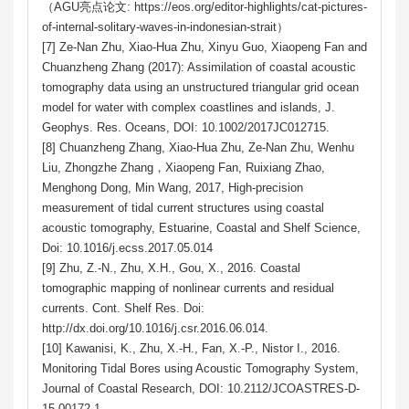
（AGU亮点论文: https://eos.org/editor-highlights/cat-pictures-
of-internal-solitary-waves-in-indonesian-strait）
[7] Ze‐Nan Zhu, Xiao‐Hua Zhu, Xinyu Guo, Xiaopeng Fan and
Chuanzheng Zhang (2017): Assimilation of coastal acoustic
tomography data using an unstructured triangular grid ocean
model for water with complex coastlines and islands, J.
Geophys. Res. Oceans, DOI: 10.1002/2017JC012715.
[8] Chuanzheng Zhang, Xiao-Hua Zhu, Ze-Nan Zhu, Wenhu
Liu, Zhongzhe Zhang，Xiaopeng Fan, Ruixiang Zhao,
Menghong Dong, Min Wang, 2017, High-precision
measurement of tidal current structures using coastal
acoustic tomography, Estuarine, Coastal and Shelf Science,
Doi: 10.1016/j.ecss.2017.05.014
[9] Zhu, Z.-N., Zhu, X.H., Gou, X., 2016. Coastal
tomographic mapping of nonlinear currents and residual
currents. Cont. Shelf Res. Doi:
http://dx.doi.org/10.1016/j.csr.2016.06.014.
[10] Kawanisi, K., Zhu, X.-H., Fan, X.-P., Nistor I., 2016.
Monitoring Tidal Bores using Acoustic Tomography System,
Journal of Coastal Research, DOI: 10.2112/JCOASTRES-D-
15-00172.1.