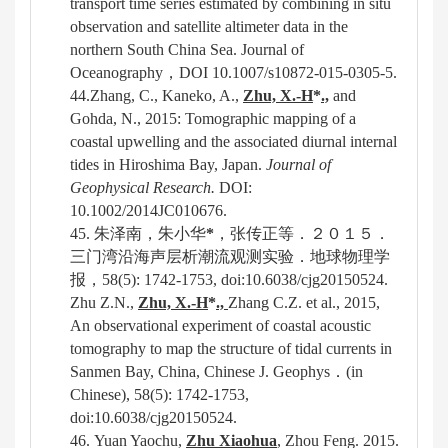
transport time series estimated by combining in situ
observation and satellite altimeter data in the
northern South China Sea. Journal of
Oceanography
，
DOI 10.1007/s10872-015-0305-5
.
44.
Zhang, C.,
Kaneko
, A.,
Zhu, X.-H
*
.,
and
Gohda, N., 2015: Tomographic mapping of a
coastal upwelling and the associated diurnal internal
tides in Hiroshima Bay, Japan.
Journal of
Geophysical Research.
DOI:
10.1002/2014JC010676.
45.
朱泽南，
朱小华
*
，张传正等．２０１５．
三门湾沿海声层析潮流观测实验．地球物理学
报，
58(5): 1742-1753, doi:10.6038/cjg20150524.
Zhu Z.N.,
Zhu, X.-H
*
.,
Zhang C.Z. et al., 2015,
An
observational experiment of coastal acoustic
tomography to map the structure of tidal currents in
Sanmen Bay, China,
Chinese J. Geophys
．
(in
Chinese), 58(5): 1742-1753,
d
oi:10.6038/cjg20150524.
46.
Yuan
Yaochu,
Zhu Xiaohua
, Zhou Feng. 2015.