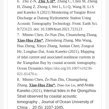
6.
Zhu Z-N,
Zhu X-H*
, Zhang C, Chen M, Zheng
H, Zhang Z, Zhong J, Wei L, Li Q, Wang H, Li S
and Kaneko A (2021) Monitoring of Yangtze River
Discharge at Datong Hydrometric Station Using
Acoustic Tomography Technology. Front. Earth Sci.
9:723123. doi: 10.3389/feart.2021.723123
7.
Minmo Chen
,
Ze-Nan Zhu
,
Chuanzheng Zhang
,
Xiao-Hua Zhu*
,
Zhensheng Zhang
,
Min Wang
,
Hua Zheng
,
Xinyu Zhang
,
Juntian Chen
,
Zongcai
He
,
Longhao Dai
,
Arata Kaneko (2021), Mapping
of tidal current and associated nonlinear currents in
the Xiangshan Bay by coastal acoustic tomography,
Ocean Dynamics
https://doi.org/10.1007/s10236-
021-01470-z
.
8.
Minmo Chen, Ze-Nan Zhu, Chuangzheng
Zhang,
Xiao-Hua Zhu*,
, and Arata
Zhao-Jun Liu
Kaneko
(202
1
)
, Internal tides in the Qiongzhou
Strait observed by coastal acoustic
tomography
，
Journal of Ocean University of
China
，
20 (5): 1037-1045,