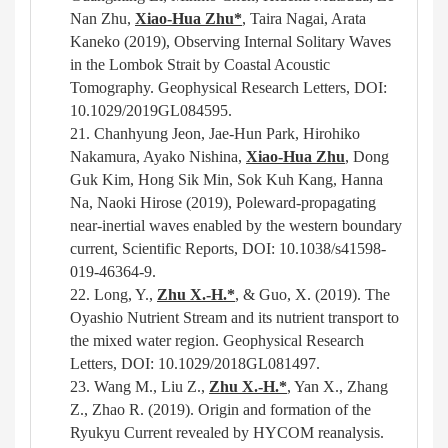
Nan Zhu,
Xiao-Hua Zhu*
, Taira Nagai, Arata
Kaneko (2019), Observing Internal Solitary Waves
in the Lombok Strait by Coastal Acoustic
Tomography. Geophysical Research Letters, DOI:
10.1029/2019GL084595.
21.
Chanhyung Jeon, Jae-Hun Park, Hirohiko
Nakamura, Ayako Nishina,
Xiao-Hua Zhu
, Dong
Guk Kim, Hong Sik Min, Sok Kuh Kang, Hanna
Na, Naoki Hirose (2019), Poleward-propagating
near-inertial waves enabled by the western boundary
current, Scientific Reports, DOI: 10.1038/s41598-
019-46364-9.
22.
Long, Y.,
Zhu X.-H
.
*
, & Guo, X. (2019). The
Oyashio Nutrient Stream and its nutrient transport to
the mixed water region. Geophysical Research
Letters, DOI: 10.1029/2018GL081497.
23.
Wang M., Liu Z.,
Zhu X.-H
.
*
, Yan X., Zhang
Z., Zhao R. (2019). Origin and formation of the
Ryukyu Current revealed by HYCOM reanalysis.