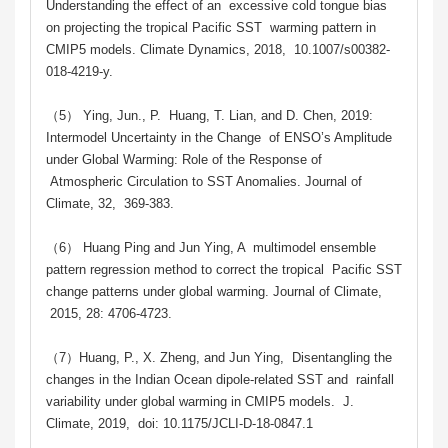
Understanding the effect of an excessive cold tongue bias
on projecting the tropical Pacific SST warming pattern in
CMIP5 models. Climate Dynamics, 2018, 10.1007/s00382-
018-4219-y.
（5） Ying, Jun., P. Huang, T. Lian, and D. Chen, 2019:
Intermodel Uncertainty in the Change of ENSO’s Amplitude
under Global Warming: Role of the Response of
Atmospheric Circulation to SST Anomalies. Journal of
Climate, 32, 369-383.
（6） Huang Ping and Jun Ying, A multimodel ensemble
pattern regression method to correct the tropical Pacific SST
change patterns under global warming. Journal of Climate,
2015, 28: 4706-4723.
（7）Huang, P., X. Zheng, and Jun Ying, Disentangling the
changes in the Indian Ocean dipole-related SST and rainfall
variability under global warming in CMIP5 models. J.
Climate, 2019, doi: 10.1175/JCLI-D-18-0847.1