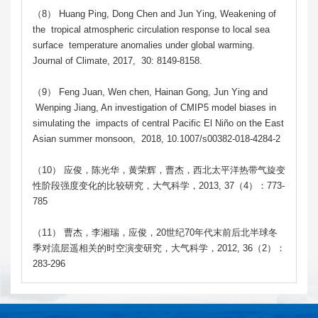
（8） Huang Ping, Dong Chen and Jun Ying, Weakening of
the tropical atmospheric circulation response to local sea
surface temperature anomalies under global warming.
Journal of Climate, 2017, 30: 8149-8158.
（9） Feng Juan, Wen chen, Hainan Gong, Jun Ying and
Wenping Jiang, An investigation of CMIP5 model biases in
simulating the impacts of central Pacific El Niño on the East
Asian summer monsoon, 2018, 10.1007/s00382-018-4284-2
（10） 应俊，陈光华，黄荣辉，曹杰，西北太平洋热带气旋变
性阶段强度变化的比较研究，大气科学，2013, 37（4）：773-
785
（11） 曹杰，李湘瑞，应俊，20世纪70年代末前后北半球冬
季对流层遥相关的时空演变研究，大气科学，2012, 36（2）：
283-296