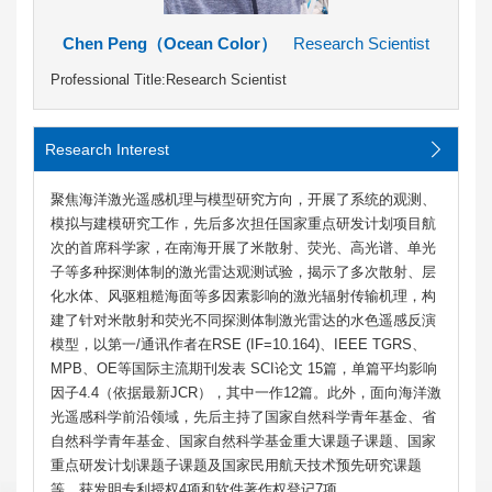
Chen Peng（Ocean Color）
Research Scientist
Professional Title:Research Scientist
Research Interest
聚焦海洋激光遥感机理与模型研究方向，开展了系统的观测、
模拟与建模研究工作，先后多次担任国家重点研发计划项目航
次的首席科学家，在南海开展了米散射、荧光、高光谱、单光
子等多种探测体制的激光雷达观测试验，揭示了多次散射、层
化水体、风驱粗糙海面等多因素影响的激光辐射传输机理，构
建了针对米散射和荧光不同探测体制激光雷达的水色遥感反演
模型，以第一/通讯作者在RSE (IF=10.164)、IEEE TGRS、
MPB、OE等国际主流期刊发表 SCI论文 15篇，单篇平均影响
因子4.4（依据最新JCR），其中一作12篇。此外，面向海洋激
光遥感科学前沿领域，先后主持了国家自然科学青年基金、省
自然科学青年基金、国家自然科学基金重大课题子课题、国家
重点研发计划课题子课题及国家民用航天技术预先研究课题
等，获发明专利授权4项和软件著作权登记7项。